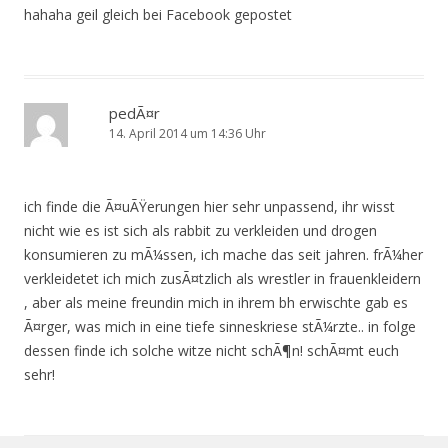
hahaha geil gleich bei Facebook gepostet
pedÃ¤r
14. April 2014 um 14:36 Uhr
ich finde die Ã¤uÃŸerungen hier sehr unpassend, ihr wisst
nicht wie es ist sich als rabbit zu verkleiden und drogen
konsumieren zu mÃ¼ssen, ich mache das seit jahren. frÃ¼her
verkleidetet ich mich zusÃ¤tzlich als wrestler in frauenkleidern
, aber als meine freundin mich in ihrem bh erwischte gab es
Ã¤rger, was mich in eine tiefe sinneskriese stÃ¼rzte.. in folge
dessen finde ich solche witze nicht schÃ¶n! schÃ¤mt euch
sehr!