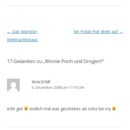
Beitrags-
←
Das Monster-
Ein Polski Fiat dreht auf
→
Navigation
Weihnachtshaus
17 Gedanken zu „
Winnie Pooh und Drogen?
“
time2chill
5. Dezember 2008 um 17:16 Uhr
echt geil
endlich mal was gescheites als notiz bei icq