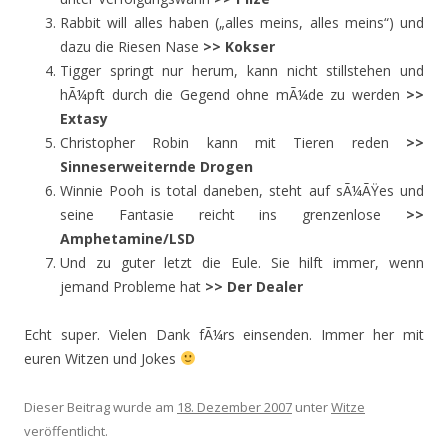
Rabbit will alles haben („alles meins, alles meins“) und
dazu die Riesen Nase
>> Kokser
Tigger springt nur herum, kann nicht stillstehen und
hÃ¼pft durch die Gegend ohne mÃ¼de zu werden
>>
Extasy
Christopher Robin kann mit Tieren reden
>>
Sinneserweiternde Drogen
Winnie Pooh is total daneben, steht auf sÃ¼ÃŸes und
seine Fantasie reicht ins grenzenlose
>>
Amphetamine/LSD
Und zu guter letzt die Eule. Sie hilft immer, wenn
jemand Probleme hat
>> Der Dealer
Echt super. Vielen Dank fÃ¼rs einsenden. Immer her mit
euren Witzen und Jokes
Dieser Beitrag wurde am
18. Dezember 2007
unter
Witze
veröffentlicht.