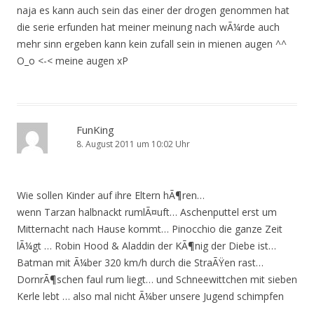
naja es kann auch sein das einer der drogen genommen hat
die serie erfunden hat meiner meinung nach wÃ¼rde auch
mehr sinn ergeben kann kein zufall sein in mienen augen ^^
O_o <-< meine augen xP
FunKing
8. August 2011 um 10:02 Uhr
Wie sollen Kinder auf ihre Eltern hÃ¶ren…
wenn Tarzan halbnackt rumlÃ¤uft… Aschenputtel erst um
Mitternacht nach Hause kommt… Pinocchio die ganze Zeit
lÃ¼gt … Robin Hood & Aladdin der KÃ¶nig der Diebe ist…
Batman mit Ã¼ber 320 km/h durch die StraÃŸen rast…
DornrÃ¶schen faul rum liegt… und Schneewittchen mit sieben
Kerle lebt … also mal nicht Ã¼ber unsere Jugend schimpfen