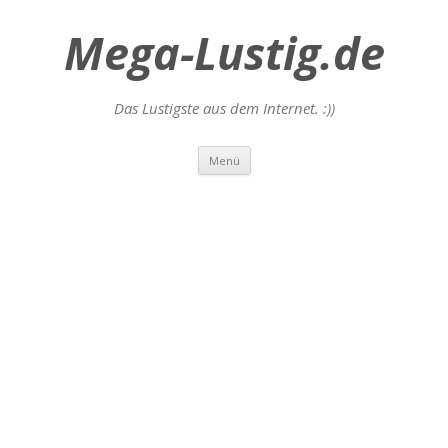
Mega-Lustig.de
Das Lustigste aus dem Internet. :))
Zum
Menü
Inhalt
springen