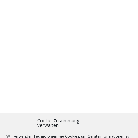
Cookie-Zustimmung
verwalten
Dieser Beitrag wurde am
14. März 2008
unter
Lustige Videos
veröffentlicht.
Wir verwenden Technologien wie Cookies, um Geräteinformationen zu