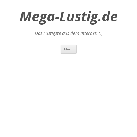
Mega-Lustig.de
Das Lustigste aus dem Internet. :))
Zum
Menü
Inhalt
springen