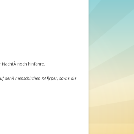
r NachtÂ noch hinfahre.
uf denÂ menschlichen KÃ¶rper, sowie die