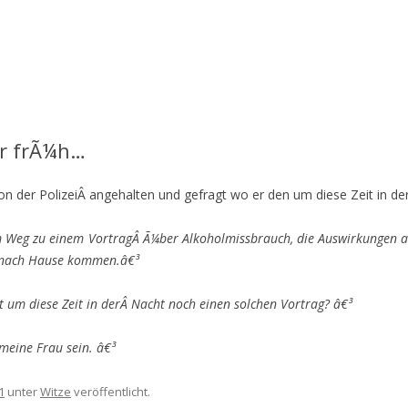
hr frÃ¼h…
von der PolizeiÂ angehalten und gefragt wo er den um diese Zeit in de
m Weg zu einem VortragÂ Ã¼ber Alkoholmissbrauch, die Auswirkungen a
s nach Hause kommen.â€³
t um diese Zeit in derÂ Nacht noch einen solchen Vortrag? â€³
meine Frau sein. â€³
1
unter
Witze
veröffentlicht.