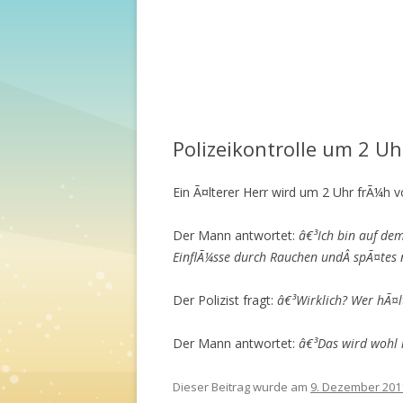
Polizeikontrolle um 2 U
Ein Ã¤lterer Herr wird um 2 Uhr frÃ¼h 
Der Mann antwortet:
â€³Ich bin auf de
EinflÃ¼sse durch Rauchen undÂ spÃ¤te
Der Polizist fragt:
â€³Wirklich? Wer hÃ¤l
Der Mann antwortet:
â€³Das wird wohl 
Dieser Beitrag wurde am
9. Dezember 201