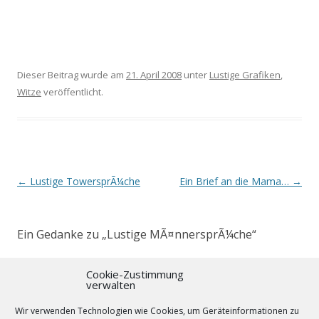
Dieser Beitrag wurde am
21. April 2008
unter
Lustige Grafiken
,
Witze
veröffentlicht.
Beitrags-
←
Lustige TowersprÃ¼che
Ein Brief an die Mama…
→
Navigation
Ein Gedanke zu „
Lustige MÃ¤nnersprÃ¼che
“
Cookie-Zustimmung
lachen
verwalten
11. Februar 2011 um 13:54 Uhr
Wir verwenden Technologien wie Cookies, um Geräteinformationen zu