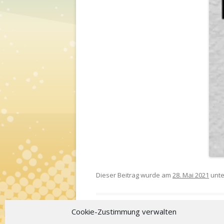
Dieser Beitrag wurde am
28. Mai 2021
unt
Cookie-Zustimmung verwalten